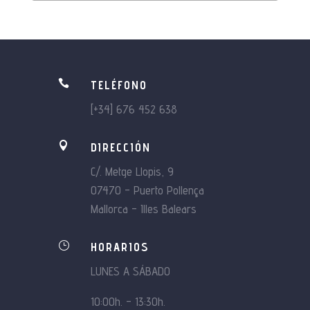

TELÉFONO
[+34] 676 452 638

DIRECCIÓN
C/. Metge Llopis, 9
07470 – Puerto Pollença
Mallorca – Illes Balears
}
HORARIOS
LUNES A SÁBADO
10:00h. – 13:30h.