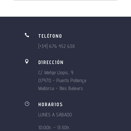

TELÉFONO
[+34] 676 452 638

DIRECCIÓN
C/. Metge Llopis, 9
07470 – Puerto Pollença
Mallorca – Illes Balears
}
HORARIOS
LUNES A SÁBADO
10:00h. – 13:30h.