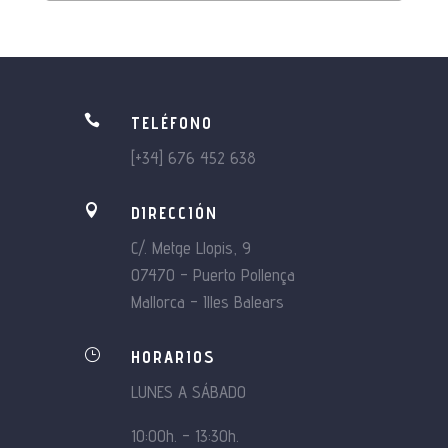

TELÉFONO
[+34] 676 452 638

DIRECCIÓN
C/. Metge Llopis, 9
07470 – Puerto Pollença
Mallorca – Illes Balears
}
HORARIOS
LUNES A SÁBADO
10:00h. – 13:30h.