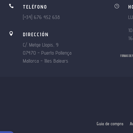

}
TELÉFONO
H
[+34] 676 452 638
L
10

DIRECCIÓN
16
C/. Metge Llopis, 9
07470 – Puerto Pollença
Mallorca – Illes Balears
Guía de compra
A