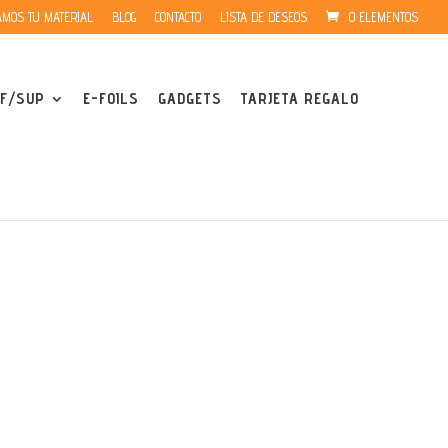
MOS TU MATERIAL
BLOG
CONTACTO
LISTA DE DESEOS
0 ELEMENTOS
F/SUP
E-FOILS
GADGETS
TARJETA REGALO