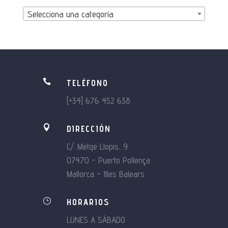
Selecciona una categoría

TELÉFONO
[+34] 676 452 638

DIRECCIÓN
C/. Metge Llopis, 9
07470 – Puerto Pollença
Mallorca – Illes Balears
}
HORARIOS
LUNES A SÁBADO