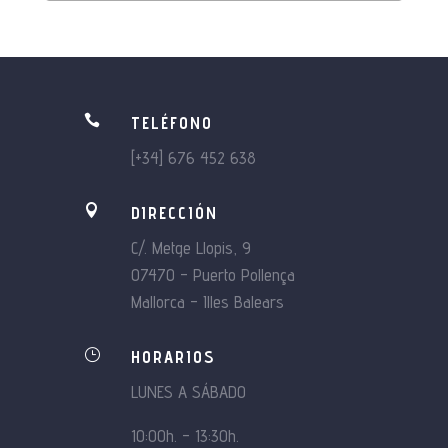

TELÉFONO
[+34] 676 452 638

DIRECCIÓN
C/. Metge Llopis, 9
07470 – Puerto Pollença
Mallorca – Illes Balears
}
HORARIOS
LUNES A SÁBADO
10:00h. – 13:30h.