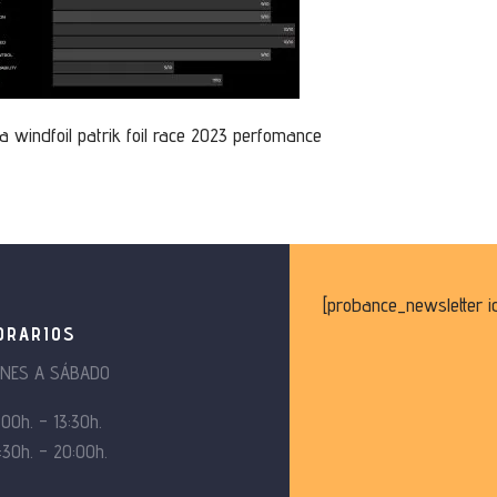
a windfoil patrik foil race 2023 perfomance
[probance_newsletter i
ORARIOS
UNES A SÁBADO
:00h. – 13:30h.
:30h. – 20:00h.