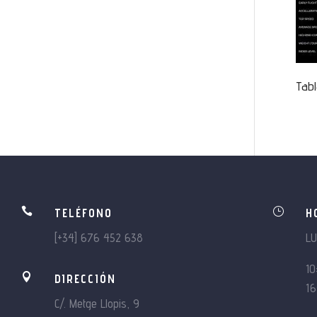
Tabl

}
TELÉFONO
H
[+34] 676 452 638
L
10

DIRECCIÓN
16
C/. Metge Llopis, 9