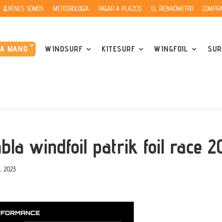
QUIÉNES SOMOS
METEOROLOGÍA
PAGAR A PLAZOS
EL REBAJÓMETRO
COMPRA
DA MANO
WINDSURF
KITESURF
WINGFOIL
SUR
abla windfoil patrik foil race
, 2023