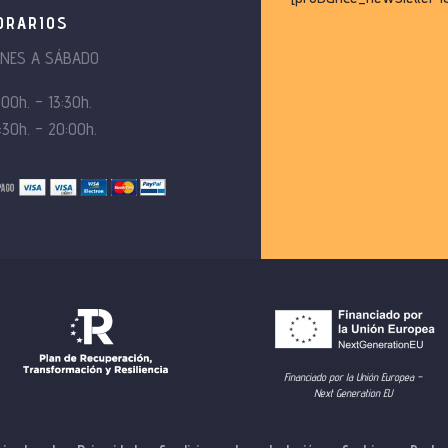
ORARIOS
UNES A SÁBADO
:00h. – 13:30h.
:30h. – 20:00h.
Financiado por la Unión Europea –
Next Generation EU