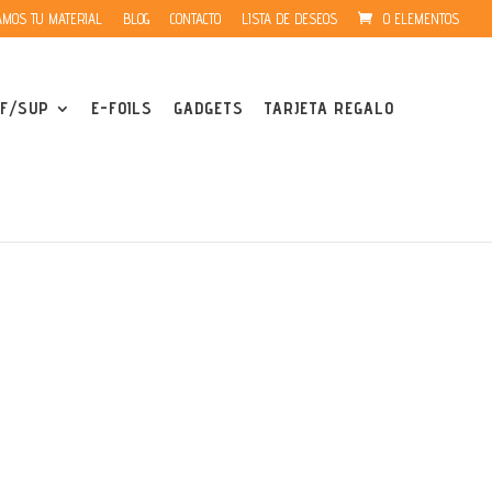
MOS TU MATERIAL
BLOG
CONTACTO
LISTA DE DESEOS
0 ELEMENTOS
F/SUP
E-FOILS
GADGETS
TARJETA REGALO