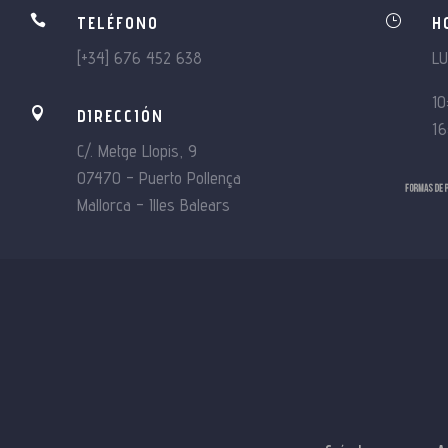

}
TELÉFONO
H
[+34] 676 452 638
L
10

DIRECCIÓN
16
C/. Metge Llopis, 9
07470 – Puerto Pollença
Mallorca – Illes Balears