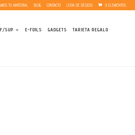
MOS TU MATERIAL
BLOG
CONTACTO
LISTA DE DESEOS
0 ELEMENTOS
F/SUP
E-FOILS
GADGETS
TARJETA REGALO