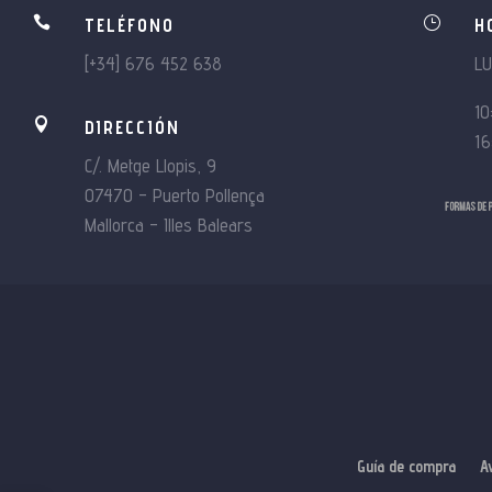

}
TELÉFONO
H
[+34] 676 452 638
L
10

DIRECCIÓN
16
C/. Metge Llopis, 9
07470 – Puerto Pollença
Mallorca – Illes Balears
Guía de compra
A