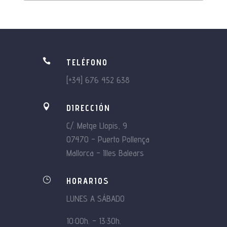

TELÉFONO
[+34] 676 452 638

DIRECCIÓN
C/. Metge Llopis, 9
07470 – Puerto Pollença
Mallorca – Illes Balears
}
HORARIOS
LUNES A SÁBADO
10:00h. – 13:30h.