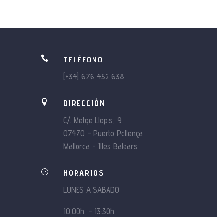

TELÉFONO
[+34] 676 452 638

DIRECCIÓN
C/. Metge Llopis, 9
07470 – Puerto Pollença
Mallorca – Illes Balears
}
HORARIOS
LUNES A SÁBADO
10:00h. – 13:30h.