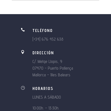

TELÉFONO
[+34] 676 452 638

DIRECCIÓN
C/. Metge Llopis, 9
07470 – Puerto Pollença
Mallorca – Illes Balears
}
HORARIOS
LUNES A SÁBADO
10:00h. – 13:30h.