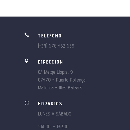

TELÉFONO
[+34] 676 452 638

DIRECCIÓN
C/. Metge Llopis, 9
07470 – Puerto Pollença
Mallorca – Illes Balears
}
HORARIOS
LUNES A SÁBADO
10:00h. – 13:30h.