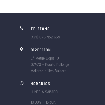

TELÉFONO
[+34] 676 452 638

DIRECCIÓN
C/. Metge Llopis, 9
07470 – Puerto Pollença
Mallorca – Illes Balears
}
HORARIOS
LUNES A SÁBADO
10:00h. – 13:30h.