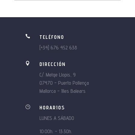

TELÉFONO
[+34] 676 452 638

DIRECCIÓN
C/. Metge Llopis, 9
07470 – Puerto Pollença
Mallorca – Illes Balears
}
HORARIOS
LUNES A SÁBADO
10:00h. – 13:30h.