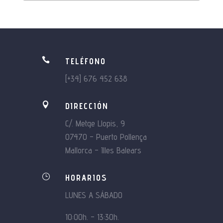

TELÉFONO
[+34] 676 452 638

DIRECCIÓN
C/. Metge Llopis, 9
07470 – Puerto Pollença
Mallorca – Illes Balears
}
HORARIOS
LUNES A SÁBADO
10:00h. – 13:30h.