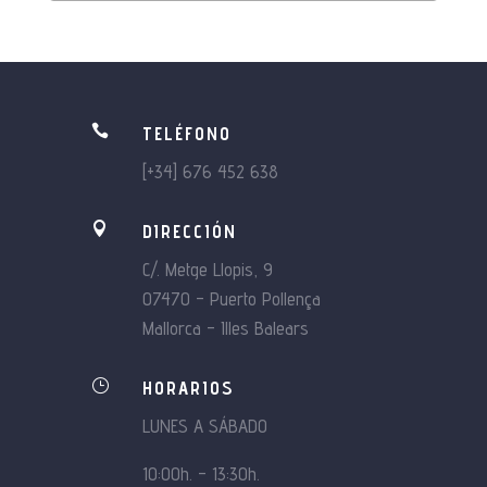

TELÉFONO
[+34] 676 452 638

DIRECCIÓN
C/. Metge Llopis, 9
07470 – Puerto Pollença
Mallorca – Illes Balears
}
HORARIOS
LUNES A SÁBADO
10:00h. – 13:30h.