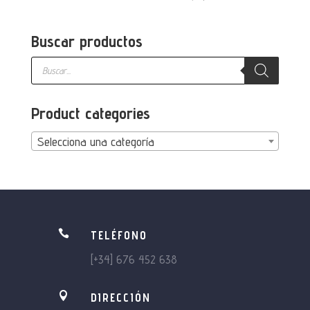
Buscar productos
Búsqueda
de
productos
Product categories
Selecciona una categoría

TELÉFONO
[+34] 676 452 638

DIRECCIÓN