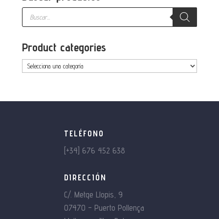
Búsqueda
de
productos
Product categories
TELÉFONO
[+34] 676 452 638
DIRECCIÓN
C/. Metge Llopis, 9
07470 – Puerto Pollença