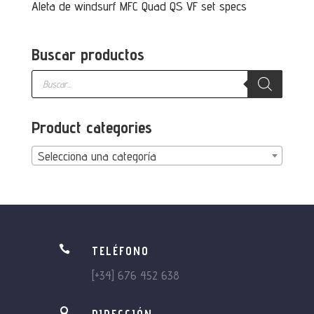
Aleta de windsurf MFC Quad QS VF set specs
Buscar productos
Búsqueda
de
productos
Product categories
Selecciona una categoría

TELÉFONO
[+34] 676 452 638
