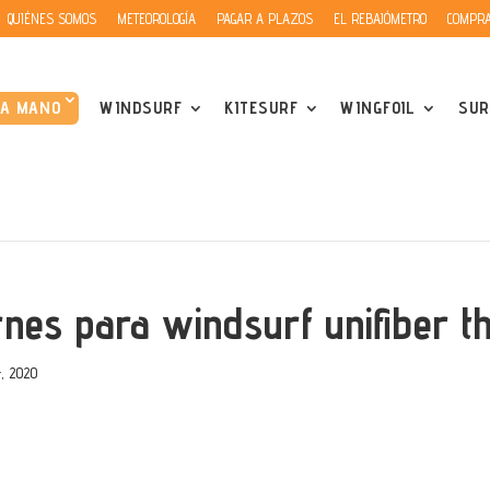
QUIÉNES SOMOS
METEOROLOGÍA
PAGAR A PLAZOS
EL REBAJÓMETRO
COMPRA
DA MANO
WINDSURF
KITESURF
WINGFOIL
SUR
rnes para windsurf unifiber t
, 2020