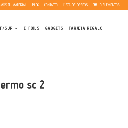
MOS TU MATERIAL
BLOG
CONTACTO
LISTA DE DESEOS
0 ELEMENTOS
F/SUP
E-FOILS
GADGETS
TARJETA REGALO
hermo sc 2