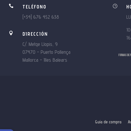

}
TELÉFONO
H
[+34] 676 452 638
L
10

DIRECCIÓN
16
C/. Metge Llopis, 9
07470 – Puerto Pollença
Mallorca – Illes Balears
Guía de compra
A