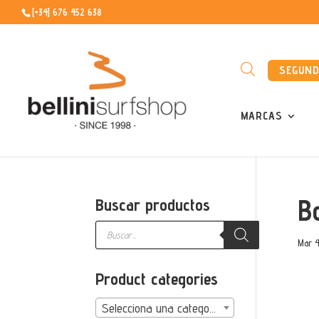
[+34] 676 452 638
SEGUN
MARCAS
B
Buscar productos
Búsqueda
de
Mar 4
productos
Product categories
Selecciona una categoría