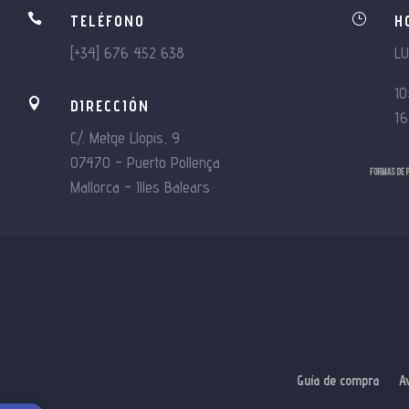

}
TELÉFONO
H
[+34] 676 452 638
L
10

DIRECCIÓN
16
C/. Metge Llopis, 9
07470 – Puerto Pollença
Mallorca – Illes Balears
Guía de compra
A