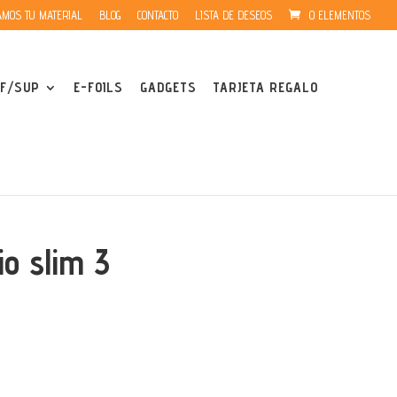
MOS TU MATERIAL
BLOG
CONTACTO
LISTA DE DESEOS
0 ELEMENTOS
F/SUP
E-FOILS
GADGETS
TARJETA REGALO
o slim 3