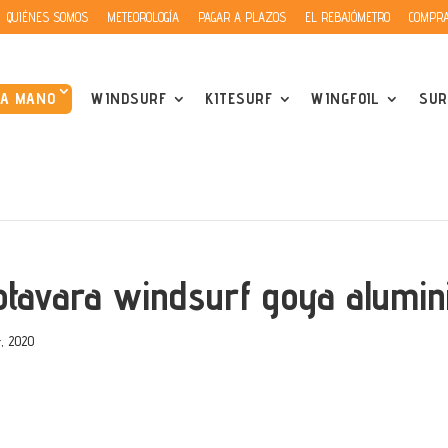
QUIÉNES SOMOS
METEOROLOGÍA
PAGAR A PLAZOS
EL REBAJÓMETRO
COMPRA
DA MANO
WINDSURF
KITESURF
WINGFOIL
SUR
otavara windsurf goya alumini
, 2020