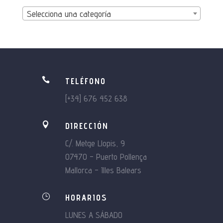
Selecciona una categoría

TELÉFONO
[+34] 676 452 638

DIRECCIÓN
C/. Metge Llopis, 9
07470 – Puerto Pollença
Mallorca – Illes Balears
}
HORARIOS
LUNES A SÁBADO