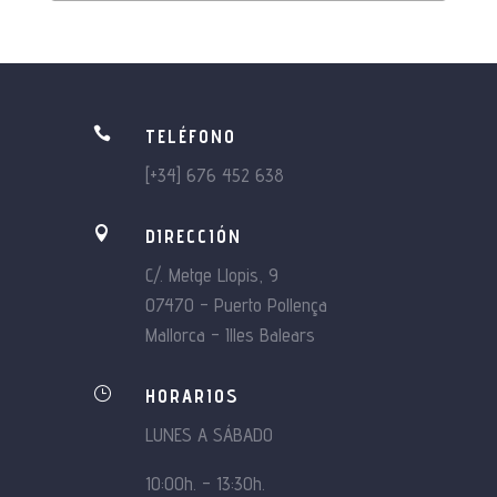

TELÉFONO
[+34] 676 452 638

DIRECCIÓN
C/. Metge Llopis, 9
07470 – Puerto Pollença
Mallorca – Illes Balears
}
HORARIOS
LUNES A SÁBADO
10:00h. – 13:30h.