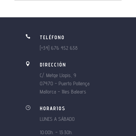

TELÉFONO
[+34] 676 452 638

DIRECCIÓN
C/. Metge Llopis, 9
07470 – Puerto Pollença
Mallorca – Illes Balears
}
HORARIOS
LUNES A SÁBADO
10:00h. – 13:30h.