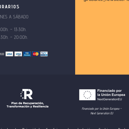
ORARIOS
UNES A SÁBADO
:00h. – 13:30h.
:30h. – 20:00h.
Financiado por la Unión Europea –
Next Generation EU