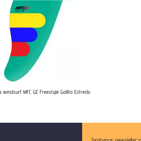
a windsurf MFC GE Freestyle Gollito Estredo
[probance_newsletter i