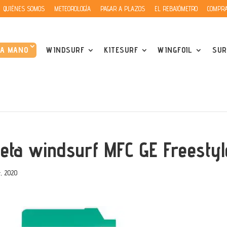
QUIÉNES SOMOS
METEOROLOGÍA
PAGAR A PLAZOS
EL REBAJÓMETRO
COMPRA
DA MANO
WINDSURF
KITESURF
WINGFOIL
SUR
leta windsurf MFC GE Freestyle
, 2020