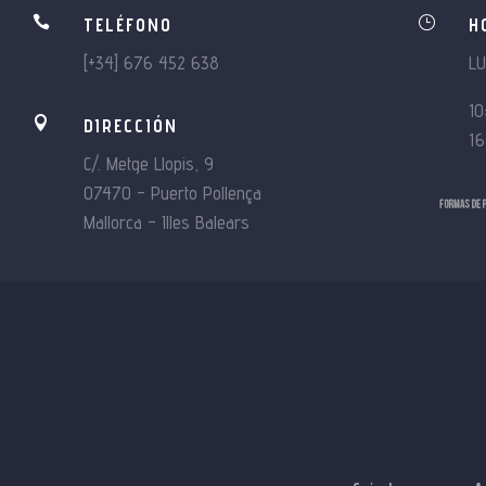

}
TELÉFONO
H
[+34] 676 452 638
L
10

DIRECCIÓN
16
C/. Metge Llopis, 9
07470 – Puerto Pollença
Mallorca – Illes Balears