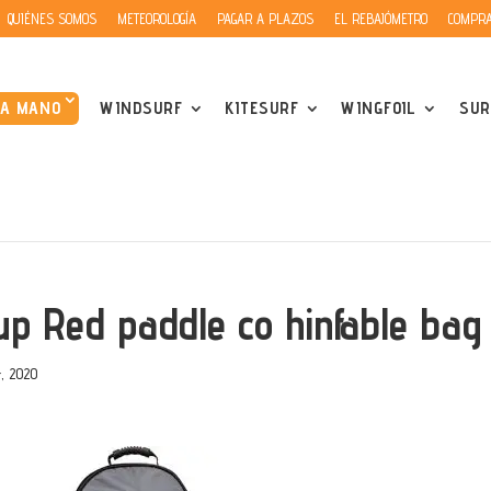
QUIÉNES SOMOS
METEOROLOGÍA
PAGAR A PLAZOS
EL REBAJÓMETRO
COMPRA
DA MANO
WINDSURF
KITESURF
WINGFOIL
SUR
up Red paddle co hinfable bag
, 2020