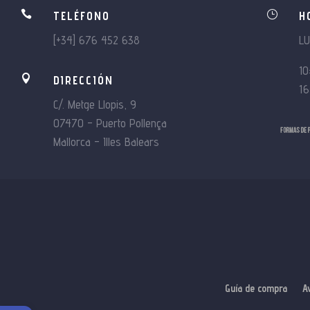

}
TELÉFONO
H
[+34] 676 452 638
L
10

DIRECCIÓN
16
C/. Metge Llopis, 9
07470 – Puerto Pollença
Mallorca – Illes Balears
Guía de compra
A