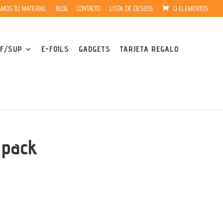
MOS TU MATERIAL
BLOG
CONTACTO
LISTA DE DESEOS
0 ELEMENTOS
F/SUP
E-FOILS
GADGETS
TARJETA REGALO
 pack