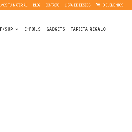
MOS TU MATERIAL
BLOG
CONTACTO
LISTA DE DESEOS
0 ELEMENTOS
F/SUP
E-FOILS
GADGETS
TARJETA REGALO