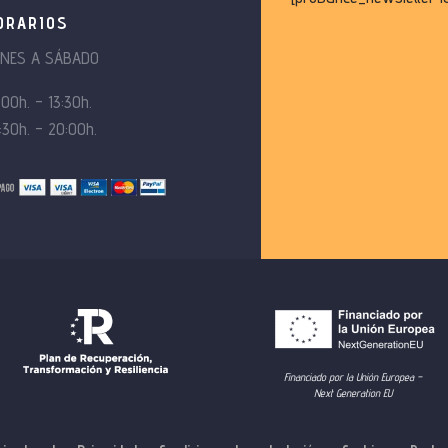
ORARIOS
UNES A SÁBADO
:00h. – 13:30h.
:30h. – 20:00h.
Financiado por la Unión Europea –
Next Generation EU