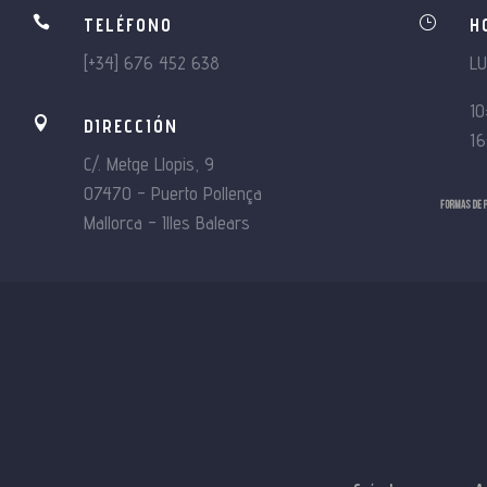

}
TELÉFONO
H
[+34] 676 452 638
L
10

DIRECCIÓN
16
C/. Metge Llopis, 9
07470 – Puerto Pollença
Mallorca – Illes Balears