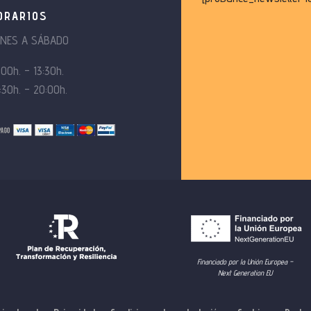
ORARIOS
UNES A SÁBADO
:00h. – 13:30h.
:30h. – 20:00h.
Financiado por la Unión Europea –
Next Generation EU