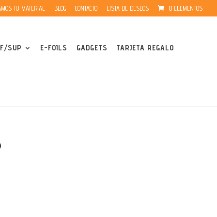
MOS TU MATERIAL
BLOG
CONTACTO
LISTA DE DESEOS
0 ELEMENTOS
F/SUP
E-FOILS
GADGETS
TARJETA REGALO
3