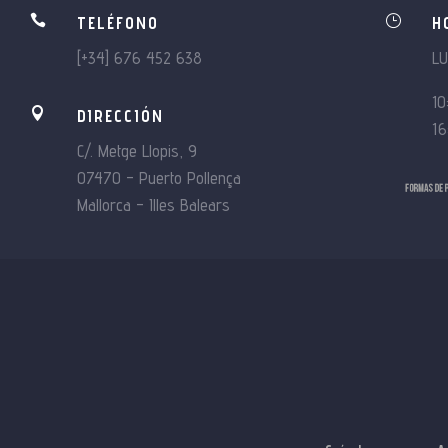

}
TELÉFONO
H
[+34] 676 452 638
L
10

DIRECCIÓN
16
C/. Metge Llopis, 9
07470 – Puerto Pollença
Mallorca – Illes Balears